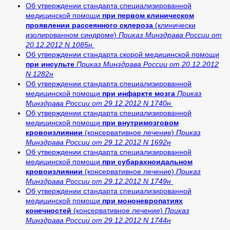
Об утверждении стандарта специализированной
медицинской помощи
при первом клиническом
проявлении рассеянного склероза
(клинически
изолированном синдроме)
Приказ Минздрава России от
20.12.2012 N 1085н
Об утверждении стандарта скорой медицинской помощи
при инсульте
Приказ Минздрава России от 20.12.2012
N 1282н
Об утверждении стандарта специализированной
медицинской помощи
при инфаркте мозга
Приказ
Минздрава России от 29.12.2012 N 1740н
Об утверждении стандарта специализированной
медицинской помощи
при внутримозговом
кровоизлиянии
(консервативное лечение)
Приказ
Минздрава России от 29.12.2012 N 1692н
Об утверждении стандарта специализированной
медицинской помощи
при субарахноидальном
кровоизлиянии
(консервативное лечение)
Приказ
Минздрава России от 29.12.2012 N 1749н
Об утверждении стандарта специализированной
медицинской помощи
при мононевропатиях
конечностей
(консервативное лечение)
Приказ
Минздрава России от 29.12.2012 N 1744н