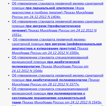
Об утверждении стандарта первичной медико-санитарной
помощи
при парциальной эпилепсии
(фаза
диагностики и подбора терапии)
Приказ Минздрава
России от 24.12.2012 N 1404н
Об утверждении стандарта первичной медико-санитарной
помощи
при мигрени (профилактическое
лечение)
Приказ Минздрава России от 24.12.2012 N
1551н
Об утверждении стандарта первичной медико-
санитарной помощи
при мигрени (дифференциальная
диагностика и купирование приступа)
Приказ
Минздрава России от 24.12.2012 N 1550н
Об утверждении стандарта специализированной
медицинской помощи
при диабетической
полиневропатии
Приказ Минздрава России от
24.12.2012 N 1544н
Об утверждении стандарта первичной медико-санитарной
помощи
при диабетической полиневропатии
Приказ
Минздрава России от 28.12.2012 N 1577н
Об утверждении стандарта специализированной
медицинской помощи
при полиневропатии с
системными поражениями соединительной
ткани
Приказ Минздрава России от 24.12.2012 N 1543н