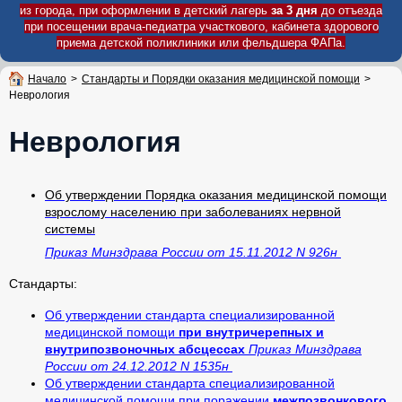
из города, при оформлении в детский лагерь
за 3 дня
до отъезда
при посещении врача-педиатра участкового, кабинета здорового
приема детской поликлиники или фельдшера ФАПа.
Начало
>
Стандарты и Порядки оказания медицинской помощи
>
Неврология
Неврология
Об утверждении Порядка оказания медицинской помощи
взрослому населению при заболеваниях нервной
системы
Приказ Минздрава России от 15.11.2012 N 926н
Стандарты:
Об утверждении стандарта специализированной
медицинской помощи
при внутричерепных и
внутрипозвоночных абсцессах
Приказ Минздрава
России от 24.12.2012 N 1535н
Об утверждении стандарта специализированной
медицинской помощи при поражении
межпозвонкового