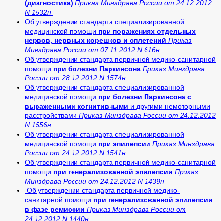
(диагностика)
Приказ Минздрава России от 24.12.2012
N 1532н
Об утверждении стандарта специализированной
медицинской помощи
при поражениях отдельных
нервов, нервных корешков и сплетений
Приказ
Минздрава России от 07.11.2012 N 616н
Об утверждении стандарта первичной медико-санитарной
помощи
при болезни Паркинсона
Приказ Минздрава
России от 28.12.2012 N 1574н
Об утверждении стандарта специализированной
медицинской помощи
при болезни Паркинсона с
выраженными когнитивными
и другими немоторными
расстройствами
Приказ Минздрава России от 24.12.2012
N 1556н
Об утверждении стандарта специализированной
медицинской помощи
при эпилепсии
Приказ Минздрава
России от 24.12.2012 N 1541н
Об утверждении стандарта первичной медико-санитарной
помощи
при генерализованной эпилепсии
Приказ
Минздрава России от 24.12.2012 N 1439н
Об утверждении стандарта первичной медико-
санитарной помощи
при генерализованной эпилепсии
в фазе ремиссии
Приказ Минздрава России от
24.12.2012 N 1440н