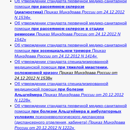
Об утверждении стандарта первичной медико-санитарной
помощи
при рассеянном склерозе
(диагностика)
Приказ Минздрава России от 24.12.2012
N 1534н
Об утверждении стандарта первичной медико-санитарной
помощи
при рассеянном склерозе в стадии
ремиссии
Приказ Минздрава России от 24.12.2012 N
1542н
Об утверждении стандарта первичной медико-санитарной
помощи
при эссенциальном треморе
Приказ
Минздрава России от 24.12.2012 N 1414н
Об утверждении стандарта специализированной
медицинской помощи
при тяжелой миастении,
осложненной кризо
м
Приказ Минздрава России от
24.12.2012 N 1538н
Об утверждении стандарта специализированной
медицинской помощи
при болезни
Альцгеймера
Приказ Минздрава России от 20.12.2012
N 1228н
Об утверждении стандарта первичной медико-санитарной
помощи
при болезни Альцгеймера в амбулаторных
условиях
психоневрологического диспансера
(диспансерного отделения, кабинета)
Приказ Минздрава
России от 20.12.2012 N 1222н