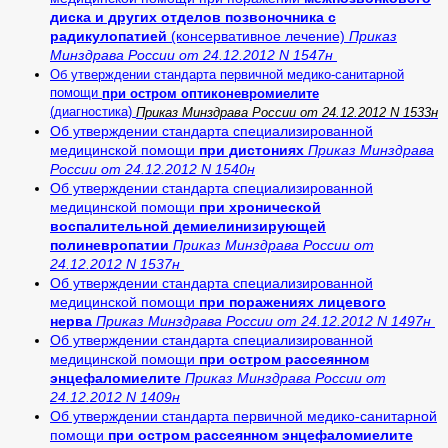
диска и других отделов позвоночника с
радикулопатией
(консервативное лечение)
Приказ
Минздрава России от 24.12.2012 N 1547н
Об утверждении стандарта первичной медико-санитарной
помощи
при остром оптиконевромиелите
(диагностика)
Приказ Минздрава России от 24.12.2012 N 1533н
Об утверждении стандарта специализированной
медицинской помощи
при дистониях
Приказ Минздрава
России от 24.12.2012 N 1540н
Об утверждении стандарта специализированной
медицинской помощи
при хронической
воспалительной демиелинизирующей
полиневропатии
Приказ Минздрава России от
24.12.2012 N 1537н
Об утверждении стандарта специализированной
медицинской помощи
при поражениях лицевого
нерва
Приказ Минздрава России от 24.12.2012 N 1497н
Об утверждении стандарта специализированной
медицинской помощи
при остром рассеянном
энцефаломиелите
Приказ Минздрава России от
24.12.2012 N 1409н
Об утверждении стандарта первичной медико-санитарной
помощи
при остром рассеянном энцефаломиелите